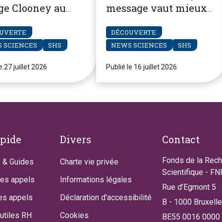
ge Clooney au
message vaut mieux
ier regard ?
qu'un appel
UVERTE
DÉCOUVERTE
 SCIENCES
SHS
NEWS SCIENCES
SHS
e 27 juillet 2026
Publié le 16 juillet 2026
apide
Divers
Contact
Fonds de la Rec
 & Guides
Charte vie privée
Scientifique - F
des appels
Informations légales
Rue d’Egmont 5
es appels
Déclaration d'accessibilité
B - 1000 Bruxell
utiles RH
Cookies
BE55 0016 0000