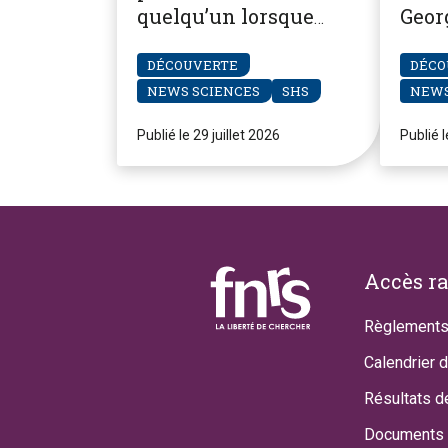
quelqu’un lorsque
Geor
nous jugeons ses
prem
souvenirs fiables
DÉCOUVERTE
DÉCO
NEWS SCIENCES
SHS
NEWS
Publié le 29 juillet 2026
Publié l
Footer
Accès r
Règlements
Calendrier 
Résultats d
Documents 