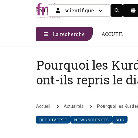
scientifique
Profil
Display the
La recherche
ACCUEIL
Pourquoi les Kurd
ont-ils repris le d
Fil d'Ariane
Accueil
Actualités
Pourquoi les Kurdes
DÉCOUVERTE
NEWS SCIENCES
SHS