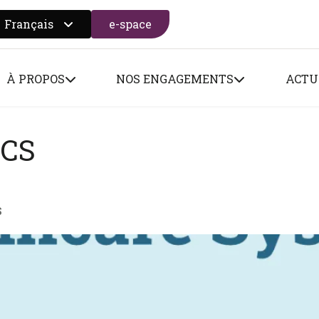
Français
e-space
 search form
À PROPOS
NOS ENGAGEMENTS
ACTU
HCS
S