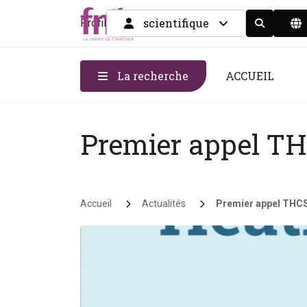
scientifique
Profil
Display the
La recherche
ACCUEIL
Premier appel T
Fil d'Ariane
Accueil
Actualités
Premier appel THC