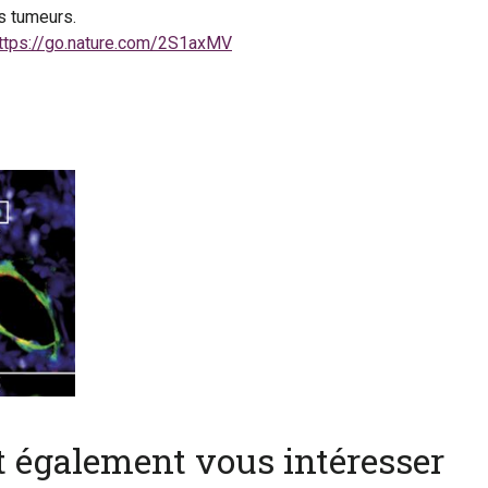
es tumeurs.
ttps://go.nature.com/2S1axMV
nt également vous intéresser