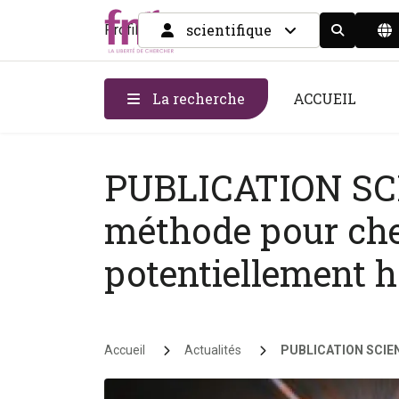
scientifique
Profil
Display the
La recherche
ACCUEIL
PUBLICATION SCI
méthode pour che
potentiellement h
Fil d'Ariane
Accueil
Actualités
PUBLICATION SCIENT