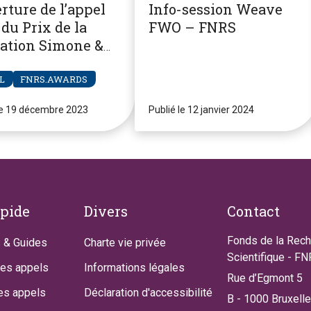
rture de l’appel
Info-session Weave
du Prix de la
FWO – FNRS
ation Simone &
re Clerdent
L
FNRS.AWARDS
le 19 décembre 2023
Publié le 12 janvier 2024
apide
Divers
Contact
Fonds de la Rec
 & Guides
Charte vie privée
Scientifique - F
des appels
Informations légales
Rue d’Egmont 5
es appels
Déclaration d'accessibilité
B - 1000 Bruxell