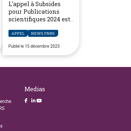
L'appel à Subsides
pour Publications
scientifiques 2024 est
ouvert
APPEL
NEWS FNRS
Publié le 15 décembre 2023
Medias
Take a look on our facebook page
Take a look on our LinkendIn page
Take a look on our YouTube account
herche
NRS
es