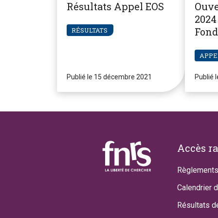
Résultats Appel EOS
Ouve
2024 
Fond
RÉSULTATS
Pier
APPE
Publié le 15 décembre 2021
Publié 
Footer
Accès r
Règlements
Calendrier 
Résultats d