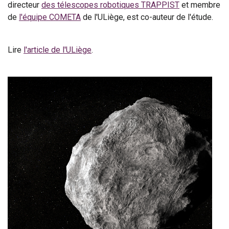
directeur
des télescopes robotiques TRAPPIST
et membre
de
l'équipe COMETA
de l'ULiège, est co-auteur de l'étude.
Lire
l'article de l'ULiège
.