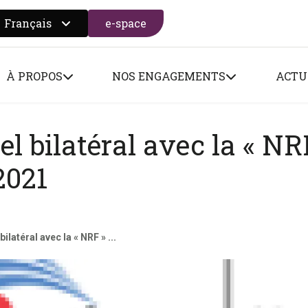
Français
e-space
 search form
À PROPOS
NOS ENGAGEMENTS
ACTU
el bilatéral avec la « NR
2021
ilatéral avec la « NRF » ...