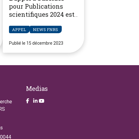
pour Publications
scientifiques 2024 est
ouvert
APPEL
NEWS FNRS
Publié le 15 décembre 2023
Medias
Take a look on our facebook page
Take a look on our LinkendIn page
Take a look on our YouTube account
herche
NRS
es
 0044