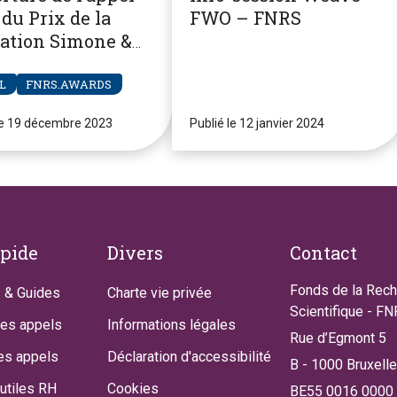
du Prix de la
FWO – FNRS
ation Simone &
re Clerdent
L
FNRS.AWARDS
le 19 décembre 2023
Publié le 12 janvier 2024
apide
Divers
Contact
Fonds de la Rec
 & Guides
Charte vie privée
Scientifique - F
des appels
Informations légales
Rue d’Egmont 5
es appels
Déclaration d'accessibilité
B - 1000 Bruxell
utiles RH
Cookies
BE55 0016 0000