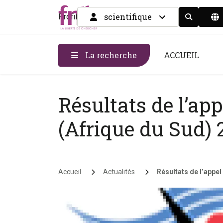
scientifique
Profil
Display the
La recherche
ACCUEIL
Résultats de l’app
(Afrique du Sud) 
Fil d'Ariane
Accueil
Actualités
Résultats de l’appel b