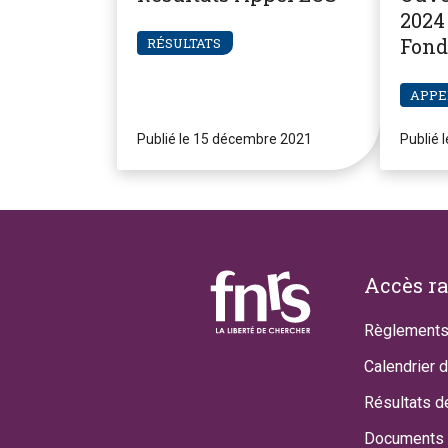
2024 
Fond
RÉSULTATS
Pier
APPE
Publié le 15 décembre 2021
Publié 
Footer
Accès r
Règlements
Calendrier 
Résultats d
Documents 