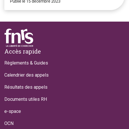
Publié le 15 décembre 2023
Footer
Accès rapide
Règlements & Guides
Calendrier des appels
Résultats des appels
Documents utiles RH
e-space
OCN