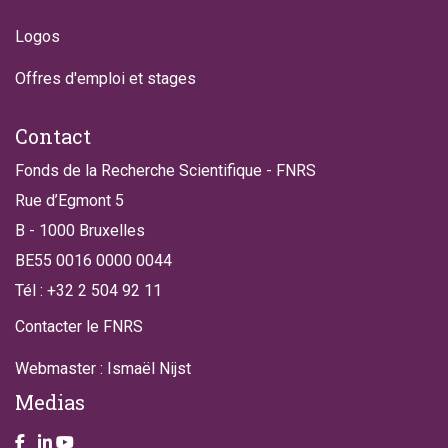
Logos
Offres d'emploi et stages
Contact
Fonds de la Recherche Scientifique - FNRS
Rue d’Egmont 5
B - 1000 Bruxelles
BE55 0016 0000 0044
Tél : +32 2 504 92 11
Contacter le FNRS
Webmaster : Ismaël Nijst
Medias
Take a look on our facebook page
Take a look on our LinkendIn page
Take a look on our YouTube account