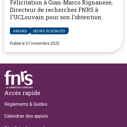
Félicitation à Gian-Marco Rignanese,
Directeur de recherches FNRS à
l'UCLouvain pour son l'obtention
d'une bourse Synergy Grants du
European Research Council (ERC)
AWARD
NEWS SCIENCES
Publié le 07 novembre 2025
Footer
Accès rapide
Règlements & Guides
Calendrier des appels