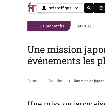
scientifique
Profil
Display the
La recherche
ACCUEIL
Une mission japon
événements les pl
Fil d'Ariane
Accueil
Actualités
Une mission japonai
Une mission japonaise