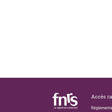
Footer
Accès r
Règlements