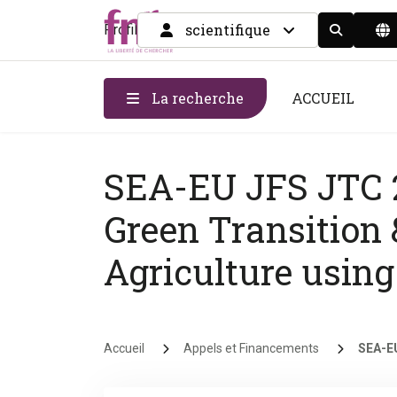
scientifique
Profil
Display the
La recherche
ACCUEIL
SEA-EU JFS JTC 2
Green Transition 
Agriculture using
Fil d'Ariane
Accueil
Appels et Financements
SEA-EU