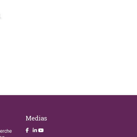
l
Medias
Take a look on our facebook page
Take a look on our LinkendIn page
Take a look on our YouTube account
herche