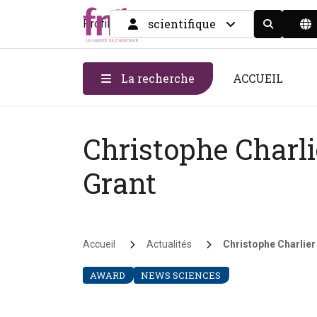
scientifique
Profil
Display the
La recherche
ACCUEIL
Christophe Charli
Grant
Fil d'Ariane
Accueil
Actualités
Christophe Charlier
AWARD
NEWS SCIENCES