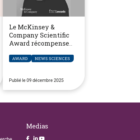
Le McKinsey &
Company Scientific
Award récompense
une recherche sur
l’épuisement parental
AWARD
NEWS SCIENCES
Publié le 09 décembre 2025
Medias
Take a look on our facebook page
Take a look on our LinkendIn page
Take a look on our YouTube account
herche