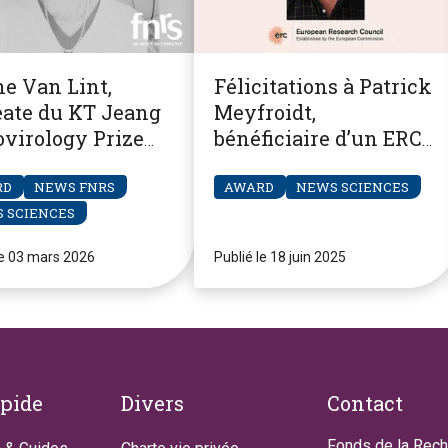
ne Van Lint,
Félicitations à Patrick
éate du KT Jeang
Meyfroidt,
ovirology Prize
bénéficiaire d’un ERC
Advanced Grant !
RD
NEWS FNRS
AWARD
NEWS SCIENCES
 SCIENCES
le 03 mars 2026
Publié le 18 juin 2025
apide
Divers
Contact
Fonds de la Rec