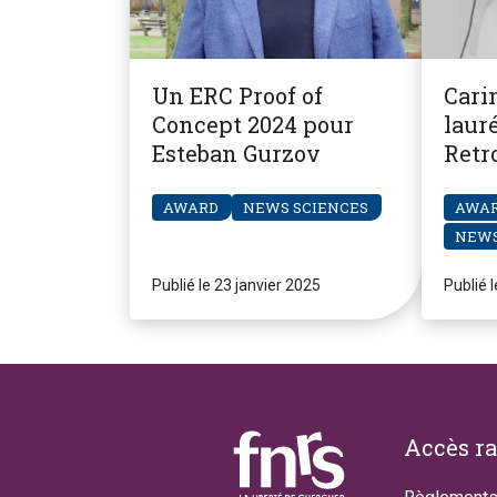
Un ERC Proof of
Cari
Concept 2024 pour
laur
Esteban Gurzov
Retr
2025
AWARD
NEWS SCIENCES
AWA
NEWS
Publié le 23 janvier 2025
Publié 
Footer
Accès r