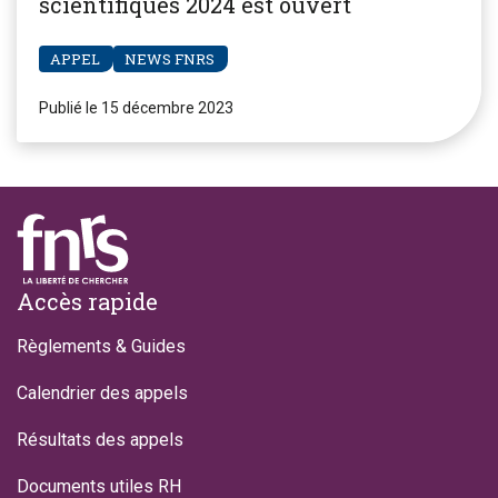
scientifiques 2024 est ouvert
APPEL
NEWS FNRS
Publié le 15 décembre 2023
Footer
Accès rapide
Règlements & Guides
Calendrier des appels
Résultats des appels
Documents utiles RH