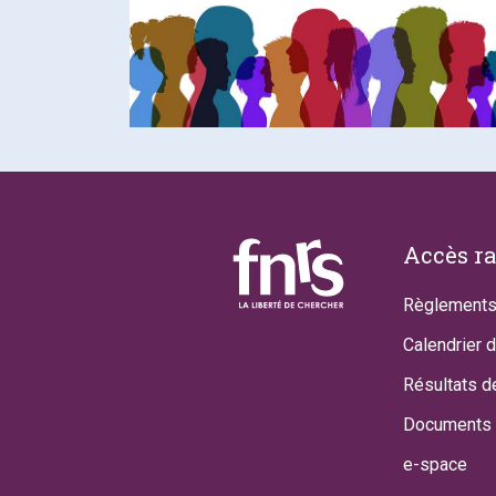
Footer
Accès r
Règlements
Calendrier 
Résultats d
Documents 
e-space