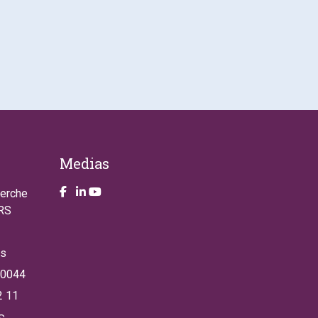
Medias
Take a look on our facebook page
Take a look on our LinkendIn page
Take a look on our YouTube account
herche
NRS
es
 0044
2 11